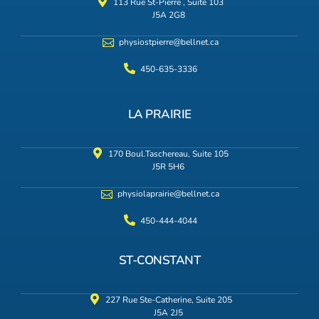
113 Rue St-Pierre , Suite 103
J5A 2G8
physiostpierre@bellnet.ca
450-635-3336
LA PRAIRIE
170 Boul.Taschereau, Suite 105
J5R 5H6
physiolaprairie@bellnet.ca
450-444-4044
ST-CONSTANT
227 Rue Ste-Catherine, Suite 205
J5A 2J5