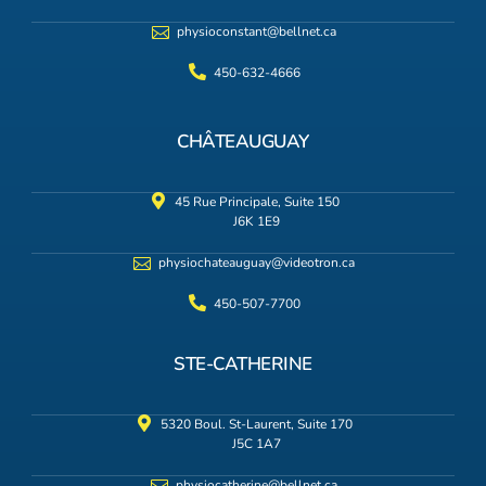
physioconstant@bellnet.ca
450-632-4666
CHÂTEAUGUAY
45 Rue Principale, Suite 150
J6K 1E9
physiochateauguay@videotron.ca
450-507-7700
STE-CATHERINE
5320 Boul. St-Laurent, Suite 170
J5C 1A7
physiocatherine@bellnet.ca