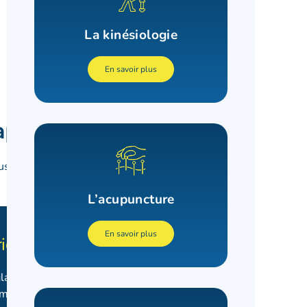
La kinésiologie
En savoir plus
apie
illon. En voici certaines :
L’acupuncture
En savoir plus
rigger points)
ais trigger points) sont des points
musculaire qui peuvent créer de la douleur