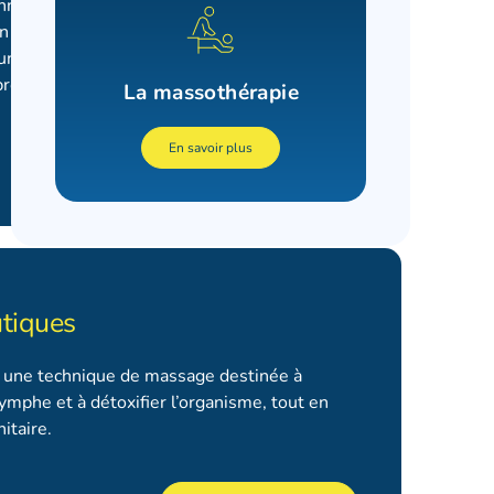
chnique de points gâchettes consiste à
 point réflexe dans l’objectif de forcer le
ne région particulière. Cette technique peut
proches.
La massothérapie
En savoir plus
Prendre rendez-vous
tiques
 une technique de massage destinée à
 lymphe et à détoxifier l’organisme, tout en
itaire.