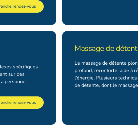
rendre rendez-vous
Massage de détent
Le massage de détente plong
flexes spécifiques
profond, réconforte, aide à r
ent sur des
l’énergie. Plusieurs techniq
 la personne.
de détente, dont le massage 
rendre rendez-vous