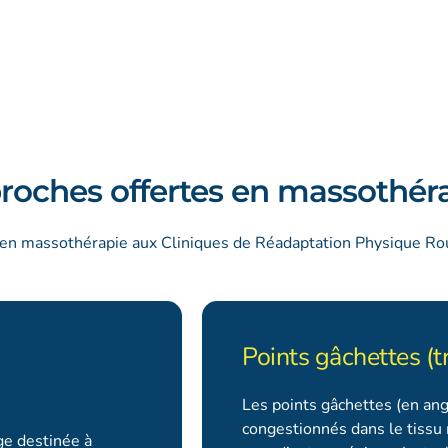
roches offertes en massothér
 en massothérapie aux Cliniques de Réadaptation Physique Rouss
Points gâchettes (t
Les points gâchettes (en angl
congestionnés dans le tissu 
ge destinée à