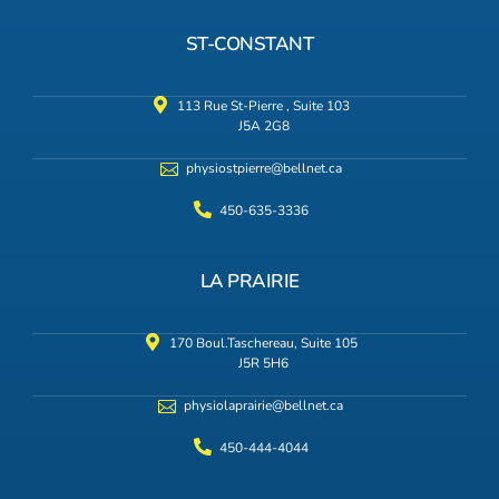
ST-CONSTANT
113 Rue St-Pierre , Suite 103
J5A 2G8
physiostpierre@bellnet.ca
450-635-3336
LA PRAIRIE
170 Boul.Taschereau, Suite 105
J5R 5H6
physiolaprairie@bellnet.ca
450-444-4044