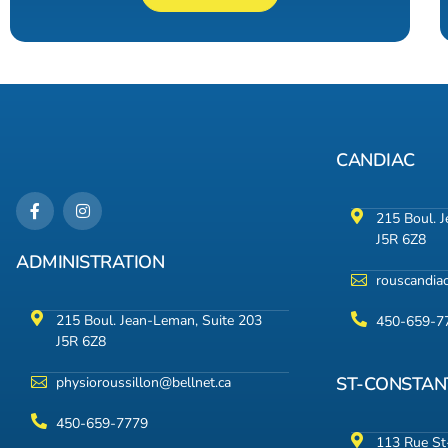
CANDIAC
215 Boul. 
J5R 6Z8
ADMINISTRATION
rouscandia
215 Boul. Jean-Leman, Suite 203
450-659-7
J5R 6Z8
ST-CONSTAN
physioroussillon@bellnet.ca
450-659-7779
113 Rue St-