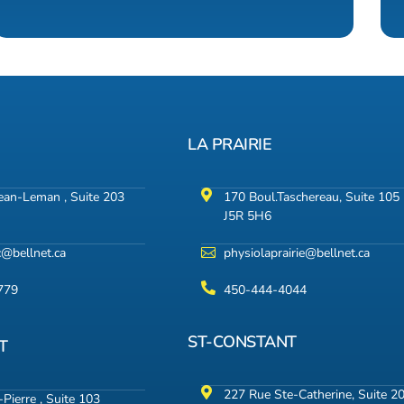
LA PRAIRIE
Jean-Leman , Suite 203
170 Boul.Taschereau, Suite 105
J5R 5H6
c@bellnet.ca
physiolaprairie@bellnet.ca
779
450-444-4044
ST-CONSTANT
T
227 Rue Ste-Catherine, Suite 2
Pierre , Suite 103