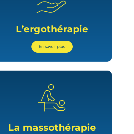
L’ergothérapie
En savoir plus
La massothérapie